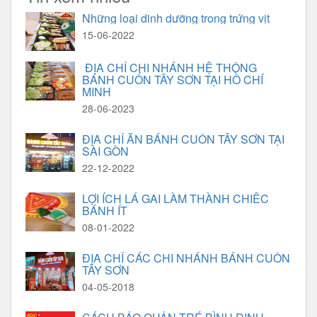
Những loại dinh dưỡng trong trứng vịt
15-06-2022
ĐỊA CHỈ CHI NHÁNH HỆ THỒNG
BÁNH CUỐN TÂY SƠN TẠI HỒ CHÍ
MINH
28-06-2023
ĐỊA CHỈ ĂN BÁNH CUỐN TÂY SƠN TẠI
SÀI GÒN
22-12-2022
LỢI ÍCH LÁ GAI LÀM THÀNH CHIẾC
BÁNH ÍT
08-01-2022
ĐỊA CHỈ CÁC CHI NHÁNH BÁNH CUỐN
TÂY SƠN
04-05-2018