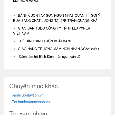
MỖI ĐƠN HÀNG
BÁNH CUỐN TÂY SƠN NGON NHẤT QUẬN 1 – GỢI Ý
BỮA SÁNG CHẤT LƯỢNG TẠI 27B TRẦN QUANG KHẢI
GIAO BÁNH BÈO CÔNG TY TNHH LEAPXPERT
VIỆT NAM
TRÉ BÌNH ĐỊNH TRỘN XOÀI XANH
GIAO HÀNG TRƯỜNG MẦM NON NHÂN NGÀY 20/11
Cách làm tré Bình Định món ngon dân dã
Chuyên mục khác
banhcuontayson.vn
Tin banhcuontayson.vn
Tin xem nhiều