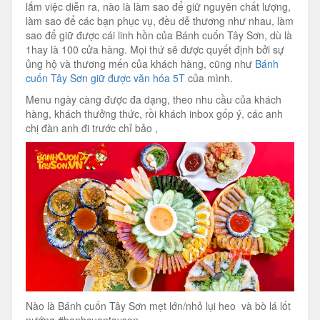
lắm việc diễn ra, nào là làm sao để giữ nguyên chất lượng,
làm sao để các bạn phục vụ, đều dễ thương như nhau, làm
sao để giữ được cái linh hồn của Bánh cuốn Tây Sơn, dù là
1hay là 100 cửa hàng. Mọi thứ sẽ được quyết định bởi sự
ủng hộ và thương mến của khách hàng, cũng như
Bánh
cuốn Tây Sơn giữ được văn hóa 5T
của mình.
Menu ngày càng được đa dạng, theo nhu cầu của khách
hàng, khách thưởng thức, rồi khách inbox gốp ý, các anh
chị đàn anh đi trước chỉ bảo ,
Nào là Bánh cuốn Tây Sơn mẹt lớn/nhỏ lụi heo và bò lá lốt
nướng.#banhcuontayson