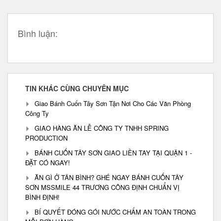
Bình luận:
TIN KHÁC CÙNG CHUYÊN MỤC
Giao Bánh Cuốn Tây Sơn Tận Nơi Cho Các Văn Phòng
Công Ty
GIAO HÀNG ĂN LỄ CÔNG TY TNHH SPRING
PRODUCTION
BÁNH CUỐN TÂY SƠN GIAO LIỀN TAY TẠI QUẬN 1 -
ĐẶT CÓ NGAY!
ĂN GÌ Ở TÂN BÌNH? GHÉ NGAY BÁNH CUỐN TÂY
SƠN MSSMILE 44 TRƯƠNG CÔNG ĐỊNH CHUẨN VỊ
BÌNH ĐỊNH!
BÍ QUYẾT ĐÓNG GÓI NƯỚC CHẤM AN TOÀN TRONG