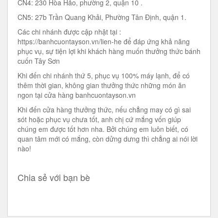
CN4: 230 Hòa Hảo, phường 2, quận 10 .
CN5: 27b Trần Quang Khải, Phường Tân Định, quận 1.
Các chi nhánh được cập nhật tại :
https://banhcuontayson.vn/lien-he để đáp ứng khả năng
phục vụ, sự tiện lợi khi khách hàng muốn thưởng thức bánh
cuốn Tây Sơn
Khi đến chi nhánh thứ 5, phục vụ 100% máy lạnh, để có
thêm thời gian, không gian thưởng thức những món ăn
ngon tại cửa hàng banhcuontayson.vn
Khi đến cửa hàng thưởng thức, nếu chẳng may có gì sai
sót hoặc phục vụ chưa tốt, anh chị cứ mắng vốn giúp
chúng em được tốt hơn nha. Bởi chúng em luôn biết, có
quan tâm mới có mắng, còn dửng dưng thì chẳng ai nói lời
nào!
Chia sẻ với bạn bè