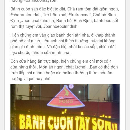
Bánh cuốn sẵn đặc biệt to dài, Chả ram tôm đất giòn ngon,
#charamtomdat , Tré trộn xoài, #tretronxoai, Chả bò Bình
Định ,#nemchabinhdinh, Bánh hỏi Bình Định, bánh bèo sốt
rôm thịt tuyệt vời, #banhbeobinhdinh
Hiện chúng em vẫn giao bánh đến tận nhà, ở khắp thành
phố hồ chí minh, nếu anh chị thích thưởng thức tại không
gian gia đình mình. Và đặc biệt nhất là các sếp, chiêu đãi
tiệc cho đội nhóm của mình nha.
Còn cửa hàng ăn trực tiếp, hiện chúng em chỉ mới có 4
cửa hàng thôi . Món ăn ngon, chất lượng, .Bạn có thể đến
trực tiếp chi nhánh hoặc alo holine thưởng thức món ăn
hương vị quê này nhé.