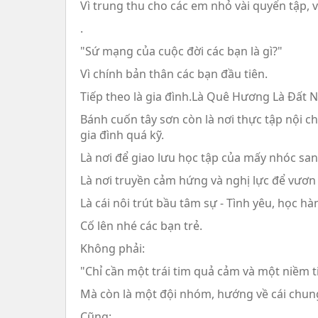
Vì trung thu cho các em nhỏ vài quyển tập, và
.
"Sứ mạng của cuộc đời các bạn là gì?"
Vì chính bản thân các bạn đầu tiên.
Tiếp theo là gia đình.Là Quê Hương Là Đất 
Bánh cuốn tây sơn còn là nơi thực tập nội c
gia đình quá kỹ.
Là nơi để giao lưu học tập của mấy nhóc san
Là nơi truyền cảm hứng và nghị lực để vươn 
Là cái nôi trút bầu tâm sự - Tình yêu, học hàn
Cố lên nhé các bạn trẻ.
Không phải:
"Chỉ cần một trái tim quả cảm và một niềm t
Mà còn là một đội nhóm, hướng về cái chung
Cũng: