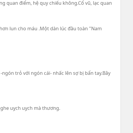
ng quan điểm, hệ quy chiếu không.Cổ vũ, lạc quan
ây hơn lun cho máu .Một dàn lúc đầu toàn "Nam
ngón trỏ với ngón cái- nhấc lên sợ bị bẩn tay.Bây
.Nghe uỵch uỵch mà thương.