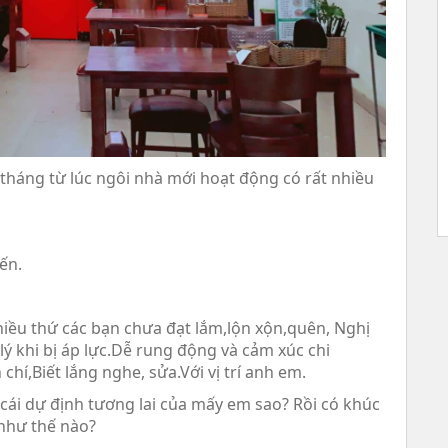
1 tháng từ lúc ngôi nhà mới hoạt động có rất nhiều
ến.
hiều thứ các bạn chưa đạt lắm,lộn xộn,quên, Nghị
 lý khi bị áp lực.Dễ rung động và cảm xúc chi
chí,Biết lắng nghe, sửa.Với vị trí anh em.
cái dự định tương lai của mấy em sao? Rồi có khúc
 như thế nào?