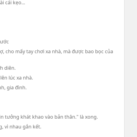
i cái kẹo...
Nước
hợ, cho mấy tay chơi xa nhà, mà được bao bọc của
h diên.
lên lúc xa nhà.
h, gia đình.
in tưởng khát khao vào bản thân." là xong.
, vì nhau gắn kết.