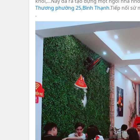
khói,…Nay đã ra tạo dựng một ngôi nhà nhỏ 
Thương phường 25,Bình Thạnh
.Tiếp nối sứ
.