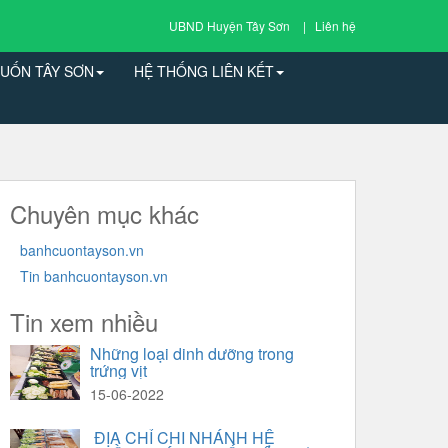
UBND Huyện Tây Sơn
| Liên hệ
UỐN TÂY SƠN
HỆ THỐNG LIÊN KẾT
Chuyên mục khác
banhcuontayson.vn
Tin banhcuontayson.vn
Tin xem nhiều
Những loại dinh dưỡng trong
trứng vịt
15-06-2022
ĐỊA CHỈ CHI NHÁNH HỆ