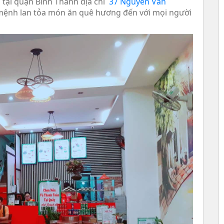
tại quận Bình Thanh địa chỉ
37 Nguyễn Văn
 mệnh lan tỏa món ăn quê hương đến với mọi người