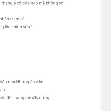
u thang á có đứa nào mà không sợ.
 phần trăm cả.
g lần chỉnh sửa."
hiều nha.Nhưng ẩn ý là:
cao.
ành để chung tay xây dựng.