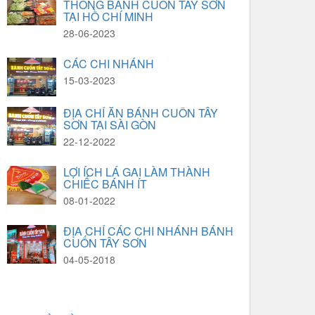
THỒNG BÁNH CUỐN TÂY SƠN
TẠI HỒ CHÍ MINH
28-06-2023
CÁC CHI NHÁNH
15-03-2023
ĐỊA CHỈ ĂN BÁNH CUỐN TÂY
SƠN TẠI SÀI GÒN
22-12-2022
LỢI ÍCH LÁ GAI LÀM THÀNH
CHIẾC BÁNH ÍT
08-01-2022
ĐỊA CHỈ CÁC CHI NHÁNH BÁNH
CUỐN TÂY SƠN
04-05-2018