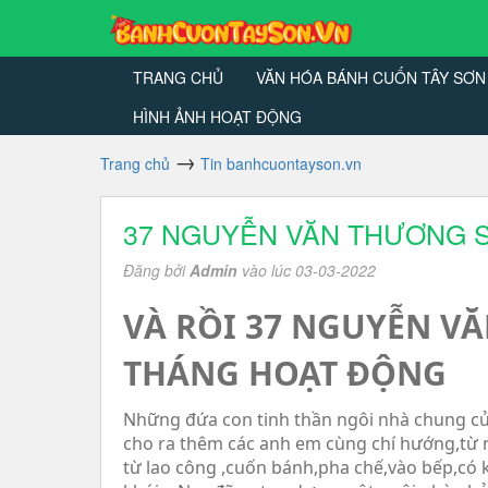
TRANG CHỦ
VĂN HÓA BÁNH CUỐN TÂY SƠN
HÌNH ẢNH HOẠT ĐỘNG
Trang chủ
Tin banhcuontayson.vn
37 NGUYỄN VĂN THƯƠNG S
Đăng bởi
Admin
vào lúc 03-03-2022
VÀ RỒI 37 NGUYỄN V
THÁNG HOẠT ĐỘNG
Những đứa con tinh thần ngôi nhà chung c
cho ra thêm các anh em cùng chí hướng,từ nh
từ lao công ,cuốn bánh,pha chế,vào bếp,có k