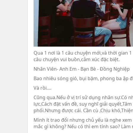
Qua 1 nơi là 1 câu chuyện mới,và thời gian 
câu chuyện vui buồn,cảm xúc đặc biệt.
Nhân Viên- Anh Em - Bạn Bè - Đồng Nghiệp
Bao nhiêu sóng gió, bụi bặm, phong ba ập đ
Và rồi....
Cũng qua.Nếu ở vị trí sử dụng nhân sự.Có n
lực,Cách đặt vấn đề, suy nghĩ giải quyết,Tâm
phối.Nhưng được cái. Cần cù ,Chịu khó,Thiện 
Mình ít trao đổi nhưng chủ yếu là nghe xem 
mắc gì không? Nếu có thì em tính sao? Làm