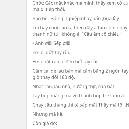
Chốt: Các mặt khác mà mình thấy xem có cù
mà đi tiếp thôi.
Bạn bè - Đồng nghiệp:nhây,bẩn ,bựa,lầy
Tụi bay chơi sao ta theo dậy á.Tau chơi nh
thanh nữ tú" không á. "Cậu ấm cô chiêu."
- Anh ơi!!! Sếp ơi!!!
Em bị đứt tay rồi.
Em nhặt rau bị đen hết tay rồi.
Cầm cái dẻ lau bàn mà cầm bằng 2 ngón tay -
giờ thay đổi 180 độ.
Nhặt rau, lau nhà, nướng thịt, rửa bát.
Tay búp măng mà vô thành búp tre luôn á.
Chạy cầu thang thì té sấp mặt,Thấy mà tội 
Nhưng mà kệ.
Còn giả đò: