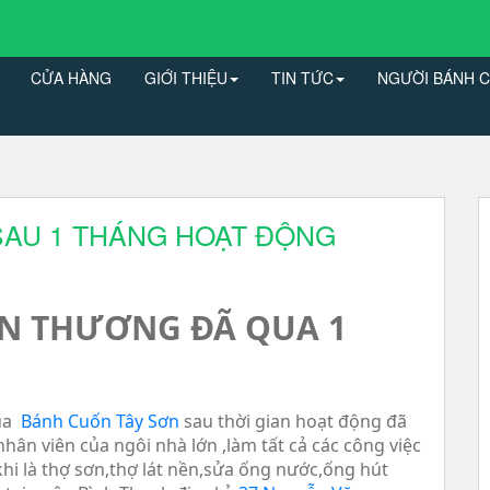
CỬA HÀNG
GIỚI THIỆU
TIN TỨC
NGƯỜI BÁNH C
AU 1 THÁNG HOẠT ĐỘNG
ĂN THƯƠNG ĐÃ QUA 1
ủa
Bánh Cuốn Tây Sơn
sau thời gian hoạt động đã
ân viên của ngôi nhà lớn ,làm tất cả các công việc
hi là thợ sơn,thợ lát nền,sửa ống nước,ống hút