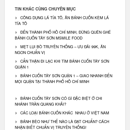
TIN KHÁC CÙNG CHUYÊN MỤC
CÔNG DỤNG LÁ TÍA TÔ, ĂN BÁNH CUỐN KÈM LÁ
TÍA TÔ
ĐẾN THÀNH PHỐ HỒ CHÍ MINH, ĐỪNG QUÊN GHÉ
BÁNH CUỐN TÂY SƠN MSMILE FOOD
MẸT LỤI BÒ TRUYỀN THỐNG – ƯU ĐÃI 99K, ĂN
NGON CHUẨN VỊ
CẨN THẬN ĐI LẠC KHI TÌM BÁNH CUỐN TÂY SƠN
QUẬN 1
BÁNH CUỐN TÂY SƠN QUẬN 1 – GIAO NHANH ĐẾN
MỌI QUẬN TẠI THÀNH PHỐ HỒ CHÍ MINH
BÁNH CUỐN TÂY SƠN CÓ GÌ ĐẶC BIỆT Ở CHI
NHÁNH TRẦN QUANG KHẢI?
CÁC LOẠI BÁNH CUỐN KHÁC NHAU Ở VIỆT NAM
BÁNH BÈO NHƯ THẾ NÀO LÀ ĐẠT CHUẨN? CÁCH
NHẬN BIẾT CHUẨN VỊ TRUYỀN THỐNG!