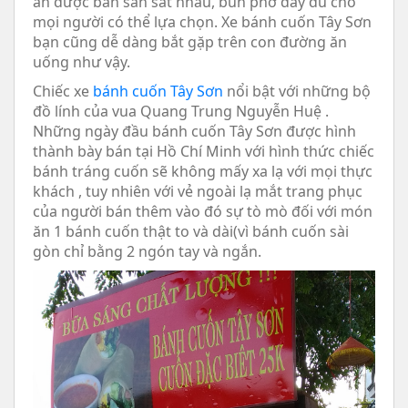
ăn được bán san sát nhau, bún phở đầy đủ cho
mọi người có thể lựa chọn. Xe bánh cuốn Tây Sơn
bạn cũng dễ dàng bắt gặp trên con đường ăn
uống như vậy.
Chiếc xe
bánh cuốn Tây Sơn
nổi bật với những bộ
đồ lính của vua Quang Trung Nguyễn Huệ .
Những ngày đầu bánh cuốn Tây Sơn được hình
thành bày bán tại Hồ Chí Minh với hình thức chiếc
bánh tráng cuốn sẽ không mấy xa lạ với mọi thực
khách , tuy nhiên với vẻ ngoài lạ mắt trang phục
của người bán thêm vào đó sự tò mò đối với món
ăn 1 bánh cuốn thật to và dài(vì bánh cuốn sài
gòn chỉ bằng 2 ngón tay và ngắn.