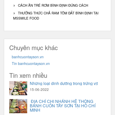
CÁCH ĂN TRÉ RƠM BÌNH ĐỊNH ĐÚNG CÁCH
THƯỞNG THỨC CHẢ RAM TÔM ĐẤT BÌNH ĐỊNH TẠI
MSSMILE FOOD
Chuyên mục khác
banhcuontayson.vn
Tin banhcuontayson.vn
Tin xem nhiều
Những loại dinh dưỡng trong trứng vịt
15-06-2022
ĐỊA CHỈ CHI NHÁNH HỆ THỒNG
BÁNH CUỐN TÂY SƠN TẠI HỒ CHÍ
MINH