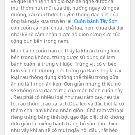
về quê Bình Định ăn giỗ bạn sẽ nghe được cái
mùi thơm nứt mũi của thịt nướng ngay từ ngoài
đường, cái mùi thơm truyền thống đặc biệt của
ông bà ngày xưa truyền lại.
Cuốn bánh Tây Sơn
còn cuốn cả nem chua , chả lụa, nem chua dai dai
nhai kỹ sẽ cảm nhận được độ giòn sừng sực của
cộng bún bên trong nem.
Món bánh cuốn bạn có thấy lạ khi ăn trứng luộc
bên trong không, trứng được sử dụng để làm
bánh cuốn là trứng vịt luộc. Trứng vịt có vị béo
hơn và dinh dưỡng hơn trứng gà.Rau sống là các
loại rau thông dụng không thể thiếu trong bữa
ăn nó là 1 món ăn kèm đơn giản nhưng thiếu nó
sẽ không ra vị đặc trứng của món bánh cuốn này
. Rau phải có nhiều loại như rau răm cay, rau tía
tô, rau thơm , rau xà lách.Dưa leo và đặc biệt là có
thêm chả ram không nhân giòn . Chả ram với loại
riêng tráng bằng tinh bột gạo đặc biệt chứ không
đơn giản là miếng bánh tráng bỏ vào dầu chiên
như vậy khi ăn sẽ có mùi ngấy hôi dầu , rất béo