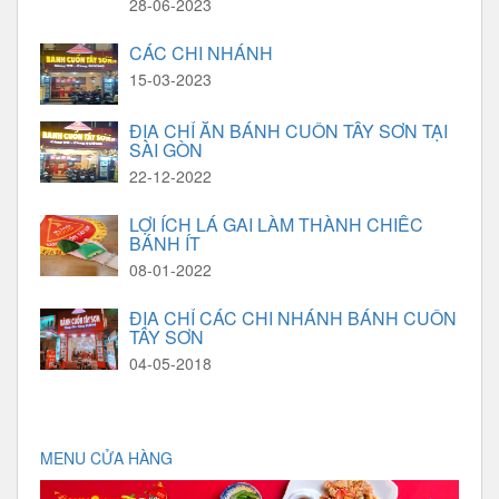
28-06-2023
CÁC CHI NHÁNH
15-03-2023
ĐỊA CHỈ ĂN BÁNH CUỐN TÂY SƠN TẠI
SÀI GÒN
22-12-2022
LỢI ÍCH LÁ GAI LÀM THÀNH CHIẾC
BÁNH ÍT
08-01-2022
ĐỊA CHỈ CÁC CHI NHÁNH BÁNH CUỐN
TÂY SƠN
04-05-2018
MENU CỬA HÀNG