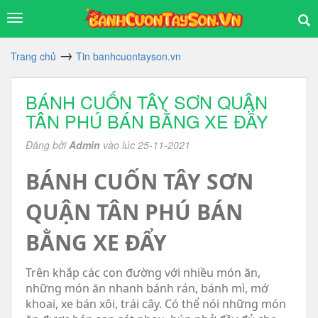
Trang chủ
Tin banhcuontayson.vn
BÁNH CUỐN TÂY SƠN QUẬN
TÂN PHÚ BÁN BẰNG XE ĐẨY
Đăng bởi
Admin
vào lúc 25-11-2021
BÁNH CUỐN TÂY SƠN
QUẬN TÂN PHÚ BÁN
BẰNG XE ĐẨY
Trên khắp các con đường với nhiều món ăn,
những món ăn nhanh bánh rán, bánh mì, mớ
khoai, xe bán xôi, trái cây. Có thể nói những món