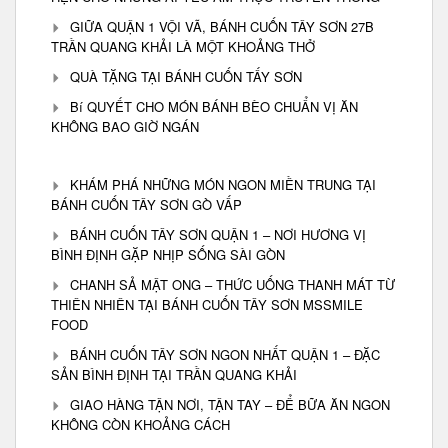
GIỮA QUẬN 1 VỘI VÃ, BÁNH CUỐN TÂY SƠN 27B
TRẦN QUANG KHẢI LÀ MỘT KHOẢNG THỞ
QUÀ TẶNG TẠI BÁNH CUỐN TẤY SƠN
Bí QUYẾT CHO MÓN BÁNH BÈO CHUẨN VỊ ĂN
KHÔNG BAO GIỜ NGÁN
KHÁM PHÁ NHỮNG MÓN NGON MIỀN TRUNG TẠI
BÁNH CUỐN TÂY SƠN GÒ VẤP
BÁNH CUỐN TÂY SƠN QUẬN 1 – NƠI HƯƠNG VỊ
BÌNH ĐỊNH GẶP NHỊP SỐNG SÀI GÒN
CHANH SẢ MẬT ONG – THỨC UỐNG THANH MÁT TỪ
THIÊN NHIÊN TẠI BÁNH CUỐN TÂY SƠN MSSMILE
FOOD
BÁNH CUỐN TÂY SƠN NGON NHẤT QUẬN 1 – ĐẶC
SẢN BÌNH ĐỊNH TẠI TRẦN QUANG KHẢI
GIAO HÀNG TẬN NƠI, TẬN TAY – ĐỂ BỮA ĂN NGON
KHÔNG CÒN KHOẢNG CÁCH