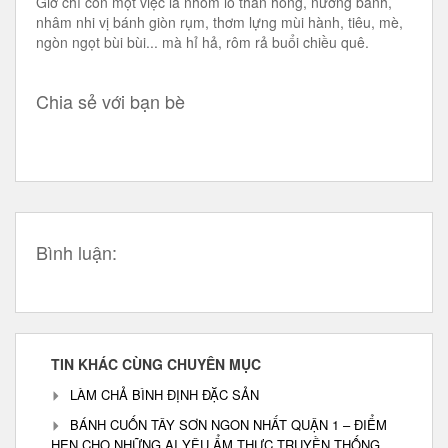
Giờ chỉ còn một việc là nhóm lò than hồng, nướng bánh,
nhâm nhi vị bánh giòn rụm, thơm lựng mùi hành, tiêu, mè,
ngòn ngọt bùi bùi... mà hỉ hả, rôm rả buổi chiều quê.
Chia sẻ với bạn bè
Bình luận:
TIN KHÁC CÙNG CHUYÊN MỤC
LÀM CHẢ BÌNH ĐỊNH ĐẶC SẢN
BÁNH CUỐN TÂY SƠN NGON NHẤT QUẬN 1 – ĐIỂM
HẸN CHO NHỮNG AI YÊU ẨM THỰC TRUYỀN THỐNG