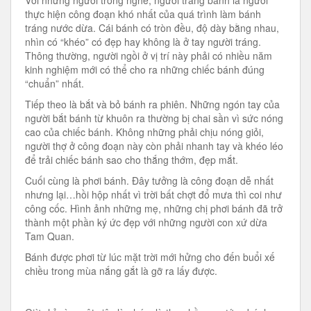
thực hiện công đoạn khó nhất của quá trình làm bánh
tráng nước dừa. Cái bánh có tròn đều, độ dày bằng nhau,
nhìn có “khéo” có đẹp hay không là ở tay người tráng.
Thông thường, người ngồi ở vị trí này phải có nhiều năm
kinh nghiệm mới có thể cho ra những chiếc bánh đúng
“chuẩn” nhất.
Tiếp theo là bắt và bỏ bánh ra phiên. Những ngón tay của
người bắt bánh từ khuôn ra thường bị chai sần vì sức nóng
cao của chiếc bánh. Không những phải chịu nóng giỏi,
người thợ ở công đoạn này còn phải nhanh tay và khéo léo
để trải chiếc bánh sao cho thắng thớm, đẹp mắt.
Cuối cùng là phơi bánh. Đây tưởng là công đoạn dễ nhất
nhưng lại…hồi hộp nhất vì trời bất chợt đổ mưa thì coi như
công cốc. Hình ảnh những mẹ, những chị phơi bánh đã trở
thành một phần ký ức đẹp với những người con xứ dừa
Tam Quan.
Bánh được phơi từ lúc mặt trời mới hửng cho đến buổi xế
chiều trong mùa nắng gắt là gỡ ra lấy được.