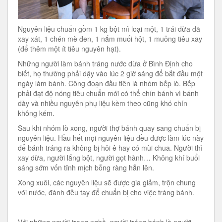
Nguyên liệu chuẩn gồm 1 kg bột mì loại một, 1 trái dừa đã
xay xát, 1 chén mè đen, 1 nắm muối hột, 1 muỗng tiêu xay
(để thêm một ít tiêu nguyên hạt).
Những người làm bánh tráng nước dừa ở Bình Định cho
biết, họ thường phải dậy vào lúc 2 giờ sáng để bắt đầu một
ngày làm bánh. Công đoạn đầu tiên là nhóm bếp lò. Bếp
phải đạt độ nóng tiêu chuẩn mới có thể chín bánh vì bánh
dày và nhiều nguyên phụ liệu kèm theo cũng khó chín
không kém.
Sau khi nhóm lò xong, người thợ bánh quay sang chuẩn bị
nguyên liệu. Hầu hết mọi nguyên liệu đều được làm lúc này
để bánh tráng ra không bị hôi ê hay có mùi chua. Người thì
xay dừa, người lắng bột, người gọt hành… Không khí buổi
sáng sớm vốn tĩnh mịch bỗng ràng hẳn lên.
Xong xuôi, các nguyên liệu sẽ được gia giảm, trộn chung
với nước, đánh đều tay để chuẩn bị cho việc tráng bánh.
Với những người trong nghề, người tráng bánh là người