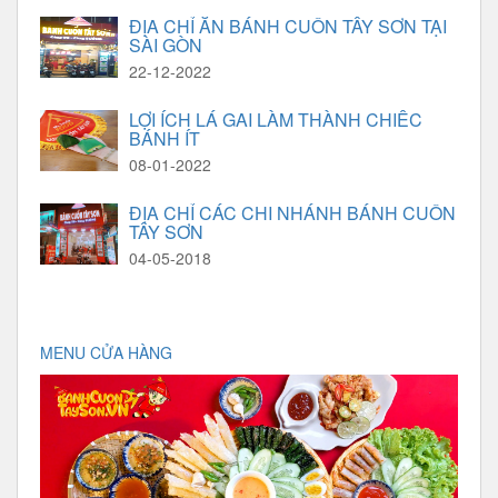
ĐỊA CHỈ ĂN BÁNH CUỐN TÂY SƠN TẠI
SÀI GÒN
22-12-2022
LỢI ÍCH LÁ GAI LÀM THÀNH CHIẾC
BÁNH ÍT
08-01-2022
ĐỊA CHỈ CÁC CHI NHÁNH BÁNH CUỐN
TÂY SƠN
04-05-2018
MENU CỬA HÀNG