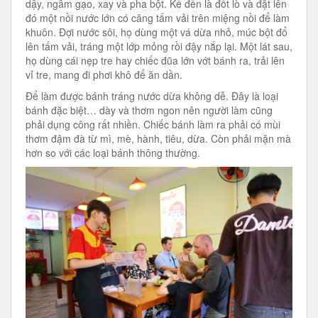
dậy, ngâm gạo, xay và pha bột. Kế đến là đốt lò và đặt lên
đó một nồi nước lớn có căng tấm vải trên miệng nồi để làm
khuôn. Đợi nước sôi, họ dùng một vá dừa nhỏ, múc bột đổ
lên tấm vải, tráng một lớp mỏng rồi đậy nắp lại. Một lát sau,
họ dùng cái nẹp tre hay chiếc đũa lớn vớt bánh ra, trải lên
vỉ tre, mang đi phơi khô để ăn dần.
Để làm được bánh tráng nước dừa không dễ. Đây là loại
bánh đặc biệt… dày và thơm ngon nên người làm cũng
phải dụng công rất nhiền. Chiếc bánh làm ra phải có mùi
thơm đậm đà từ mì, mè, hành, tiêu, dừa. Còn phải mặn mà
hơn so với các loại bánh thông thường.