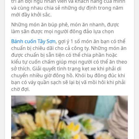
tri ân đội ngủ nhân viên và khách hàng của mình
và cùng nhau chia sẻ những dự định trong năm
mới đầy khởi sắc.
Những món ăn búp phê, món ăn nhanh, được
làm sãn được mọi người đông đảo lựa chọn
Bánh cuốn Tây Sơn
, gợi ý 1 số món ăn bạn có thể
chuẩn bị chiêu dãi cho cả công ty. Những món ăn
được chuẩn bị sẵn tiện có thể chia phần hoặc
kiểu tự cuốn chấm giúp mọi người có thể ăn theo
sở thích. Giải quyết tình trạng kẹt xe khi phải di
chuyển nhiều giờ đông hồ. Khói bụ đông đúc khi
bạn có váy quần sạch sẽ lại bị vã mồi hôi khi phải
chờ đợi.