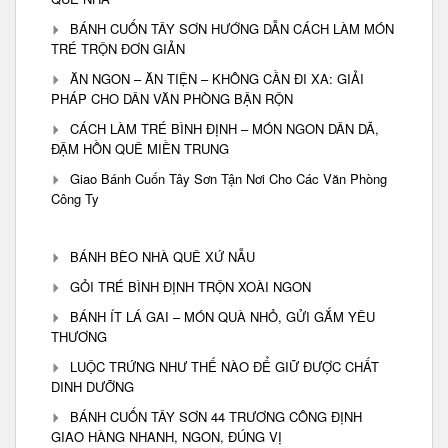
BÁNH CUỐN TÂY SƠN HƯỚNG DẪN CÁCH LÀM MÓN
TRÉ TRỘN ĐƠN GIẢN
ĂN NGON – ĂN TIỆN – KHÔNG CẦN ĐI XA: GIẢI
PHÁP CHO DÂN VĂN PHÒNG BẬN RỘN
CÁCH LÀM TRÉ BÌNH ĐỊNH – MÓN NGON DÂN DÃ,
ĐẬM HỒN QUÊ MIỀN TRUNG
Giao Bánh Cuốn Tây Sơn Tận Nơi Cho Các Văn Phòng
Công Ty
BÁNH BÈO NHÀ QUÊ XỨ NẪU
GỎI TRÉ BÌNH ĐỊNH TRỘN XOÀI NGON
BÁNH ÍT LÁ GAI – MÓN QUÀ NHỎ, GỬI GẮM YÊU
THƯƠNG
LUỘC TRỨNG NHƯ THẾ NÀO ĐỂ GIỮ ĐƯỢC CHẤT
DINH DƯỠNG
BÁNH CUỐN TÂY SƠN 44 TRƯƠNG CÔNG ĐỊNH
GIAO HÀNG NHANH, NGON, ĐÚNG VỊ