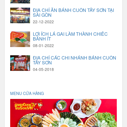
ĐỊA CHỈ ĂN BÁNH CUỐN TÂY SƠN TẠI
SÀI GÒN
22-12-2022
LỢI ÍCH LÁ GAI LÀM THÀNH CHIẾC
BÁNH ÍT
08-01-2022
ĐỊA CHỈ CÁC CHI NHÁNH BÁNH CUỐN
TÂY SƠN
04-05-2018
MENU CỬA HÀNG