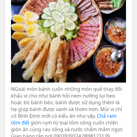
NGoài món bánh cuốn những món quê thay đổi
khẩu vị cho như bánh hỏi nem nướng lụi heo
hoặc bò bánh bèo, bánh được sử dụng thêm lá
hẹ giúp bánh được xanh và thơm hơn. Mùi vị chỉ
có Bình Định mới có kiểu ăn như vậy.
Chả ram
tôm đất
giòn rụm từ loại tôm sông cuốn chiên
giòn ăn cùng rau sống và nước chấm mắm ngọt.
Giao hàng tận nơi 0903939324.0898123139